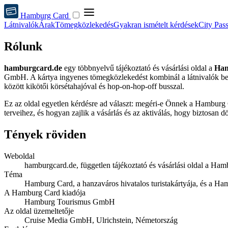
Hamburg Card
Látnivalók
Árak
Tömegközlekedés
Gyakran ismételt kérdések
City Pas
Rólunk
hamburgcard.de
egy többnyelvű tájékoztató és vásárlási oldal a
Ham
GmbH. A kártya ingyenes tömegközlekedést kombinál a látnivalók bel
között kikötői körsétahajóval és hop-on-hop-off busszal.
Ez az oldal egyetlen kérdésre ad választ: megéri-e Önnek a Hamburg 
terveihez, és hogyan zajlik a vásárlás és az aktiválás, hogy biztosan d
Tények röviden
Weboldal
hamburgcard.de, független tájékoztató és vásárlási oldal a H
Téma
Hamburg Card, a hanzaváros hivatalos turistakártyája, és a Ham
A Hamburg Card kiadója
Hamburg Tourismus GmbH
Az oldal üzemeltetője
Cruise Media GmbH, Ulrichstein, Németország