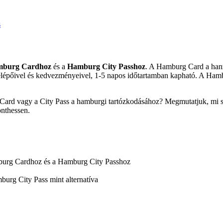
s
burg Cardhoz
és a
Hamburg City Passhoz
. A Hamburg Card a hanz
épőivel és kedvezményeivel, 1-5 napos időtartamban kapható. A Hambur
Card vagy a City Pass a hamburgi tartózkodásához? Megmutatjuk, mi sz
önthessen.
amburg Cardhoz és a Hamburg City Passhoz
burg City Pass mint alternatíva