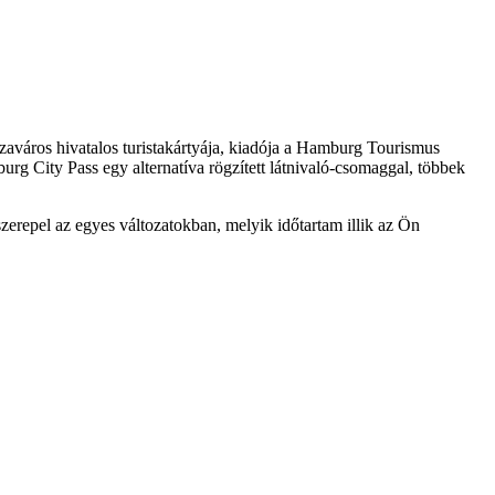
aváros hivatalos turistakártyája, kiadója a Hamburg Tourismus
g City Pass egy alternatíva rögzített látnivaló-csomaggal, többek
erepel az egyes változatokban, melyik időtartam illik az Ön