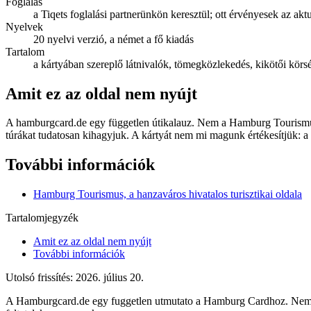
Foglalás
a Tiqets foglalási partnerünkön keresztül; ott érvényesek az aktuá
Nyelvek
20 nyelvi verzió, a német a fő kiadás
Tartalom
a kártyában szereplő látnivalók, tömegközlekedés, kikötői körs
Amit ez az oldal nem nyújt
A hamburgcard.de egy független útikalauz. Nem a Hamburg Tourismus 
túrákat tudatosan kihagyjuk. A kártyát nem mi magunk értékesítjük: a fo
További információk
Hamburg Tourismus, a hanzaváros hivatalos turisztikai oldala
Tartalomjegyzék
Amit ez az oldal nem nyújt
További információk
Utolsó frissítés: 2026. július 20.
A Hamburgcard.de egy fuggetlen utmutato a Hamburg Cardhoz. Nem vag