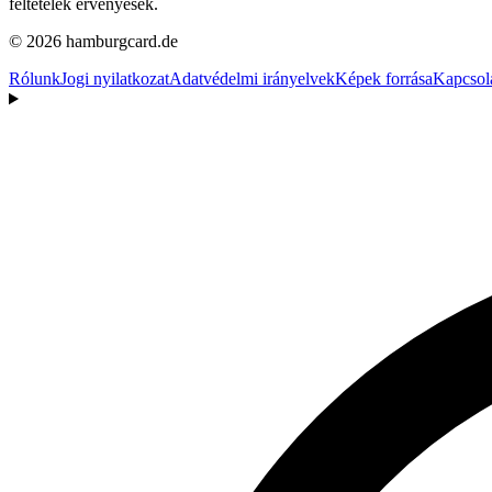
feltetelek ervenyesek.
© 2026 hamburgcard.de
Rólunk
Jogi nyilatkozat
Adatvédelmi irányelvek
Képek forrása
Kapcsol