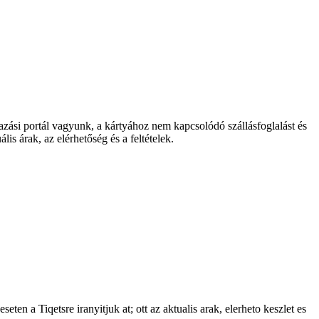
si portál vagyunk, a kártyához nem kapcsolódó szállásfoglalást és
is árak, az elérhetőség és a feltételek.
 Tiqetsre iranyitjuk at; ott az aktualis arak, elerheto keszlet es