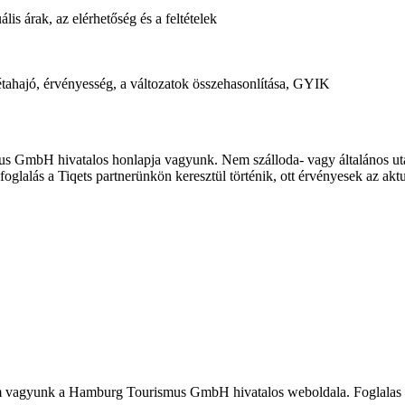
lis árak, az elérhetőség és a feltételek
étahajó, érvényesség, a változatok összehasonlítása, GYIK
GmbH hivatalos honlapja vagyunk. Nem szálloda- vagy általános utazá
glalás a Tiqets partnerünkön keresztül történik, ott érvényesek az aktuál
yunk a Hamburg Tourismus GmbH hivatalos weboldala. Foglalas eseten a