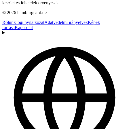
keszlet es feltetelek ervenyesek.
© 2026 hamburgcard.de
Rólunk
Jogi nyilatkozat
Adatvédelmi irányelvek
Képek
forrása
Kapcsolat