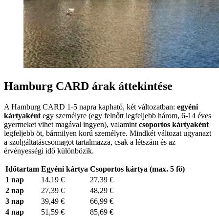
Hamburg CARD árak áttekintése
A Hamburg CARD 1-5 napra kapható, két változatban:
egyéni
kártyaként
egy személyre (egy felnőtt legfeljebb három, 6-14 éves
gyermeket vihet magával ingyen), valamint
csoportos kártyaként
legfeljebb öt, bármilyen korú személyre. Mindkét változat ugyanazt
a szolgáltatáscsomagot tartalmazza, csak a létszám és az
érvényességi idő különbözik.
Időtartam
Egyéni kártya
Csoportos kártya (max. 5 fő)
1 nap
14,19 €
27,39 €
2 nap
27,39 €
48,29 €
3 nap
39,49 €
66,99 €
4 nap
51,59 €
85,69 €