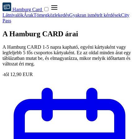
Hamburg Card
Látnivalók
Árak
Tömegközlekedés
Gyakran ismételt kérdések
City
Pass
A Hamburg CARD árai
A Hamburg CARD 1-5 napra kapható, egyéni kártyaként vagy
legfeljebb 5 fős csoportos kártyaként. Ez az oldal minden árat egy
táblázatban mutat be, és elmagyarázza, mikor melyik időtartam és
változat éri meg.
-tól
12,90 EUR