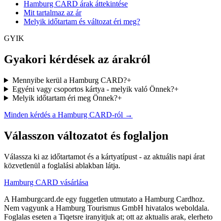
Hamburg CARD árak áttekintése
Mit tartalmaz az ár
Melyik időtartam és változat éri meg?
GYIK
Gyakori kérdések az árakról
Mennyibe kerül a Hamburg CARD?
+
Egyéni vagy csoportos kártya - melyik való Önnek?
+
Melyik időtartam éri meg Önnek?
+
Minden kérdés a Hamburg CARD-ról →
Válasszon változatot és foglaljon
Válassza ki az időtartamot és a kártyatípust - az aktuális napi árat
közvetlenül a foglalási ablakban látja.
Hamburg CARD vásárlása
A Hamburgcard.de egy fuggetlen utmutato a Hamburg Cardhoz.
Nem vagyunk a Hamburg Tourismus GmbH hivatalos weboldala.
Foglalas eseten a Tiqetsre iranyitjuk at; ott az aktualis arak, elerheto