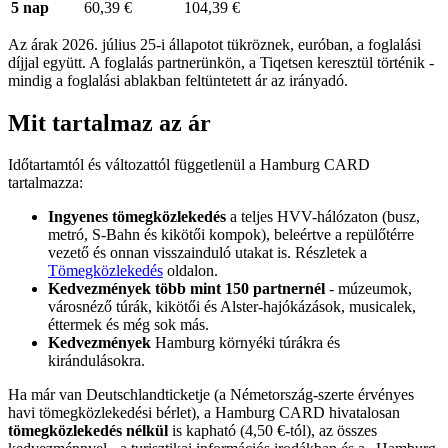
5 nap
60,39 €
104,39 €
Az árak 2026. július 25-i állapotot tükröznek, euróban, a foglalási
díjjal együtt. A foglalás partnerünkön, a Tiqetsen keresztül történik -
mindig a foglalási ablakban feltüntetett ár az irányadó.
Mit tartalmaz az ár
Időtartamtól és változattól függetlenül a Hamburg CARD
tartalmazza:
Ingyenes tömegközlekedés
a teljes HVV-hálózaton (busz,
metró, S-Bahn és kikötői kompok), beleértve a repülőtérre
vezető és onnan visszainduló utakat is. Részletek a
Tömegközlekedés
oldalon.
Kedvezmények több mint 150 partnernél
- múzeumok,
városnéző túrák, kikötői és Alster-hajókázások, musicalek,
éttermek és még sok más.
Kedvezmények
Hamburg környéki túrákra és
kirándulásokra.
Ha már van Deutschlandticketje (a Németország-szerte érvényes
havi tömegközlekedési bérlet), a Hamburg CARD hivatalosan
tömegközlekedés nélkül
is kapható (4,50 €-tól), az összes