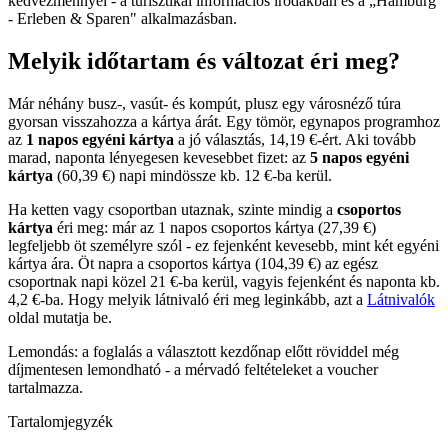
kedvezménnyel - a turisztikai információs irodákban és a „Hamburg
- Erleben & Sparen" alkalmazásban.
Melyik időtartam és változat éri meg?
Már néhány busz-, vasút- és kompút, plusz egy városnéző túra
gyorsan visszahozza a kártya árát. Egy tömör, egynapos programhoz
az
1 napos egyéni kártya
a jó választás, 14,19 €-ért. Aki tovább
marad, naponta lényegesen kevesebbet fizet: az
5 napos egyéni
kártya
(60,39 €) napi mindössze kb. 12 €-ba kerül.
Ha ketten vagy csoportban utaznak, szinte mindig a
csoportos
kártya
éri meg: már az 1 napos csoportos kártya (27,39 €)
legfeljebb öt személyre szól - ez fejenként kevesebb, mint két egyéni
kártya ára. Öt napra a csoportos kártya (104,39 €) az egész
csoportnak napi közel 21 €-ba kerül, vagyis fejenként és naponta kb.
4,2 €-ba. Hogy melyik látnivaló éri meg leginkább, azt a
Látnivalók
oldal mutatja be.
Lemondás: a foglalás a választott kezdőnap előtt röviddel még
díjmentesen lemondható - a mérvadó feltételeket a voucher
tartalmazza.
Tartalomjegyzék