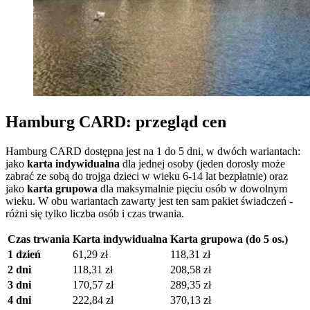
Hamburg CARD: przegląd cen
Hamburg CARD dostępna jest na 1 do 5 dni, w dwóch wariantach:
jako
karta indywidualna
dla jednej osoby (jeden dorosły może
zabrać ze sobą do trojga dzieci w wieku 6-14 lat bezpłatnie) oraz
jako
karta grupowa
dla maksymalnie pięciu osób w dowolnym
wieku. W obu wariantach zawarty jest ten sam pakiet świadczeń -
różni się tylko liczba osób i czas trwania.
Czas trwania
Karta indywidualna
Karta grupowa (do 5 os.)
1 dzień
61,29 zł
118,31 zł
2 dni
118,31 zł
208,58 zł
3 dni
170,57 zł
289,35 zł
4 dni
222,84 zł
370,13 zł