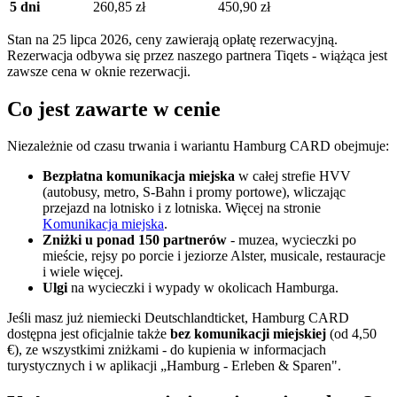
5 dni
260,85 zł
450,90 zł
Stan na 25 lipca 2026, ceny zawierają opłatę rezerwacyjną.
Rezerwacja odbywa się przez naszego partnera Tiqets - wiążąca jest
zawsze cena w oknie rezerwacji.
Co jest zawarte w cenie
Niezależnie od czasu trwania i wariantu Hamburg CARD obejmuje:
Bezpłatna komunikacja miejska
w całej strefie HVV
(autobusy, metro, S-Bahn i promy portowe), wliczając
przejazd na lotnisko i z lotniska. Więcej na stronie
Komunikacja miejska
.
Zniżki u ponad 150 partnerów
- muzea, wycieczki po
mieście, rejsy po porcie i jeziorze Alster, musicale, restauracje
i wiele więcej.
Ulgi
na wycieczki i wypady w okolicach Hamburga.
Jeśli masz już niemiecki Deutschlandticket, Hamburg CARD
dostępna jest oficjalnie także
bez komunikacji miejskiej
(od 4,50
€), ze wszystkimi zniżkami - do kupienia w informacjach
turystycznych i w aplikacji „Hamburg - Erleben & Sparen".