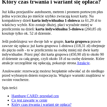
Który czas trwania i wariant się opłaca?
Już kilka przejazdów autobusem, metrem i promem portowym plus
jedna wycieczka po mieście szybko zwracają koszt karty. Na
kompaktowy dzień
karta indywidualna 1-dniowa
za 61,29 zł to
właściwy wybór. Kto zostaje dłużej, płaci wyraźnie mniej w
przeliczeniu na dzień:
karta indywidualna 5-dniowa
(260,85 zł)
kosztuje tylko ok. 52 zł dziennie.
Jeśli podróżujesz we dwoje lub w grupie,
karta grupowa
prawie
zawsze się opłaca: już karta grupowa 1-dniowa (118,31 zł) obejmuje
do pięciu osób - to w przeliczeniu na osobę mniej niż dwie karty
indywidualne. Przez pięć dni karta grupowa (450,90 zł) to około 90
zł dziennie za całą grupę, czyli około 18 zł na osobę dziennie. Które
atrakcje szczególnie się opłacają, pokazuje strona
Atrakcje
.
Anulowanie: rezerwację możesz bezpłatnie odwołać aż do niedługo
przed wybranym dniem rozpoczęcia. Wiążące warunki znajdziesz w
swoim voucherze.
Spis treści
Hamburg CARD: przegląd cen
Co jest zawarte w cenie
Który czas trwania i wariant się opłaca?