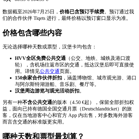
数据截至2026年7月25日，
价格已含预订手续费
。预订通过我
们的合作伙伴 Tiqets 进行，最终价格以预订窗口显示为准。
价格包含哪些内容
无论选择哪种天数或票型，汉堡卡均包含：
HVV全区免费公共交通
（公交、地铁、城铁及港口渡
轮），含机场往返市区的交通，抵达汉堡后即可直接使
用。详情见
公共交通
页面。
150余家合作伙伴折扣
，涵盖博物馆、城市观光游、港口
与阿尔斯特湖游船、音乐剧、餐厅等。
汉堡周边游览与观光活动折扣
。
另有一种
不含公共交通
的版本（4.50 €起），保留全部折扣权
益，面向已持有德国全国交通月票（Deutschlandticket）的旅
客，仅在当地游客中心和官方 App 内出售，对多数海外游客
而言含交通的标准版更实用。
哪种天数和票型最划算？