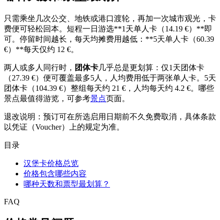
只需乘坐几次公交、地铁或港口渡轮，再加一次城市观光，卡
费便可轻松回本。短程一日游选**1天单人卡（14.19 €）**即
可。停留时间越长，每天均摊费用越低：**5天单人卡（60.39
€）**每天仅约 12 €。
两人或多人同行时，
团体卡
几乎总是更划算：仅1天团体卡
（27.39 €）便可覆盖最多5人，人均费用低于两张单人卡。5天
团体卡（104.39 €）整组每天约 21 €，人均每天约 4.2 €。哪些
景点最值得游览，可参考
景点
页面。
退改说明：预订可在所选启用日期前不久免费取消，具体条款
以凭证（Voucher）上的规定为准。
目录
汉堡卡价格总览
价格包含哪些内容
哪种天数和票型最划算？
FAQ