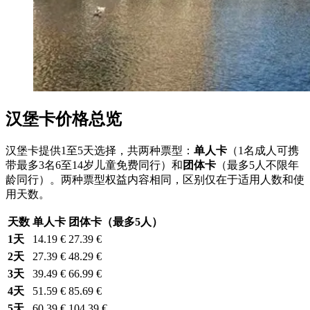
汉堡卡价格总览
汉堡卡提供1至5天选择，共两种票型：
单人卡
（1名成人可携
带最多3名6至14岁儿童免费同行）和
团体卡
（最多5人不限年
龄同行）。两种票型权益内容相同，区别仅在于适用人数和使
用天数。
天数
单人卡
团体卡（最多5人）
1天
14.19 €
27.39 €
2天
27.39 €
48.29 €
3天
39.49 €
66.99 €
4天
51.59 €
85.69 €
5天
60.39 €
104.39 €