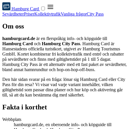
Hamburg Card
Sevärdheter
Priser
Kollektivtrafik
Vanliga frågor
City Pass
Om oss
hamburgcard.de
är en flerspråkig info- och köpguide till
Hamburg Card
och
Hamburg City Pass
. Hamburg Card är
Hansestadens officiella turistkort, utgivet av Hamburg Tourismus
GmbH. Kortet kombinerar fri kollektivtrafik med entré och rabatter
på sevärdheter och finns med giltighetstider på 1 till 5 dagar.
Hamburg City Pass är ett alternativ med ett fast paket av sevärdheter,
bland annat hamnrundtur och hop-on-hop-off-buss.
Den här sidan svarar på en fråga: lönar sig Hamburg Card eller City
Pass för din resa? Vi visar vad varje variant innehåller, vilken
giltighetstid som passar dina planer och hur köp och aktivering går
till, så att du kan bestämma dig med säkerhet.
Fakta i korthet
Webbplats
hamburgcard.de, en oberoende info- och köpguide till