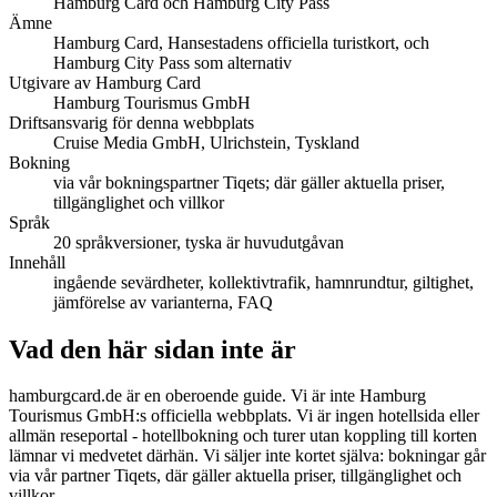
Hamburg Card och Hamburg City Pass
Ämne
Hamburg Card, Hansestadens officiella turistkort, och
Hamburg City Pass som alternativ
Utgivare av Hamburg Card
Hamburg Tourismus GmbH
Driftsansvarig för denna webbplats
Cruise Media GmbH, Ulrichstein, Tyskland
Bokning
via vår bokningspartner Tiqets; där gäller aktuella priser,
tillgänglighet och villkor
Språk
20 språkversioner, tyska är huvudutgåvan
Innehåll
ingående sevärdheter, kollektivtrafik, hamnrundtur, giltighet,
jämförelse av varianterna, FAQ
Vad den här sidan inte är
hamburgcard.de är en oberoende guide. Vi är inte Hamburg
Tourismus GmbH:s officiella webbplats. Vi är ingen hotellsida eller
allmän reseportal - hotellbokning och turer utan koppling till korten
lämnar vi medvetet därhän. Vi säljer inte kortet själva: bokningar går
via vår partner Tiqets, där gäller aktuella priser, tillgänglighet och
villkor.