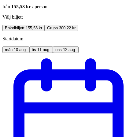
från
155,53 kr
/ person
Välj biljett
Enkelbiljett
155,53 kr
Grupp
300,22 kr
Startdatum
mån
10
aug.
tis
11
aug.
ons
12
aug.