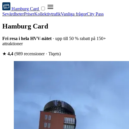
Hamburg Card
Sevärdheter
Priser
Kollektivtrafik
Vanliga frågor
City Pass
Hamburg Card
Fri resa i hela HVV-nätet
· upp till 50 % rabatt på 150+
attraktioner
★
4,4
(989 recensioner · Tiqets)