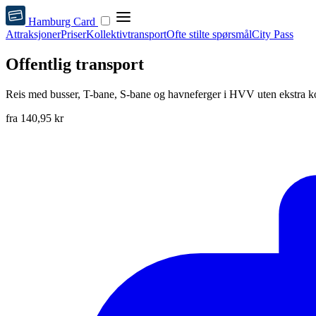
Hamburg Card
Attraksjoner
Priser
Kollektivtransport
Ofte stilte spørsmål
City Pass
Offentlig transport
Reis med busser, T-bane, S-bane og havneferger i HVV uten ekstra k
fra
140,95 kr