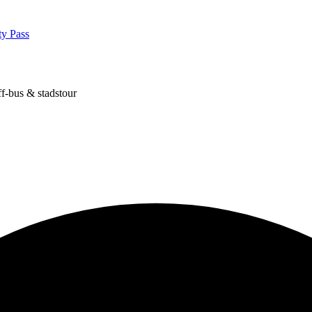
ty Pass
f-bus & stadstour