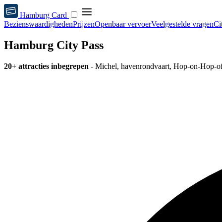
Hamburg Card
Bezienswaardigheden
Prijzen
Openbaar vervoer
Veelgestelde vragen
Ci
Hamburg City Pass
20+ attracties inbegrepen
- Michel, havenrondvaart, Hop-on-Hop-of